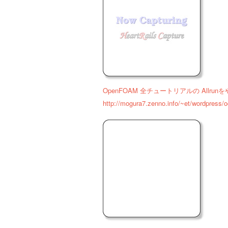
OpenFOAM 全チュートリアルの Allrun
http://mogura7.zenno.info/~et/wordpress