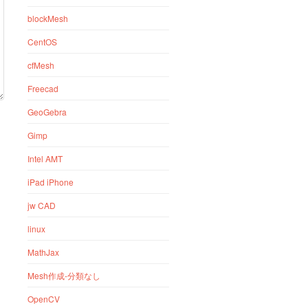
blockMesh
CentOS
cfMesh
Freecad
GeoGebra
Gimp
Intel AMT
iPad iPhone
jw CAD
linux
MathJax
Mesh作成-分類なし
OpenCV