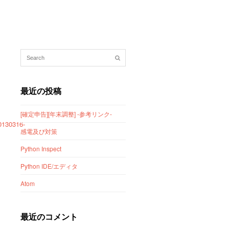
最近の投稿
[確定申告][年末調整] -参考リンク-
130316-
感電及び対策
Python Inspect
Python IDE/エディタ
Atom
最近のコメント