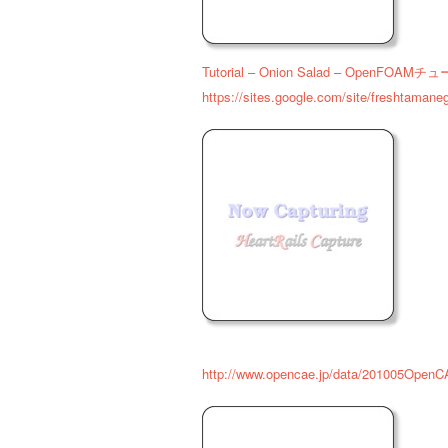
Tutorial – Onion Salad – Op
https://sites.google.com/site/freshtamane
http://www.opencae.jp/data/201005Open