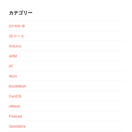
カテゴリー
2016年-申
3Dデータ
Arduino
ARM
AT
Atom
blockMesh
CentOS
cfMesh
Freecad
GeoGebra