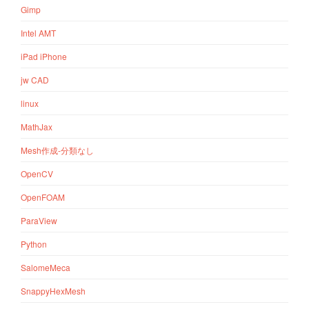
Gimp
Intel AMT
iPad iPhone
jw CAD
linux
MathJax
Mesh作成-分類なし
OpenCV
OpenFOAM
ParaView
Python
SalomeMeca
SnappyHexMesh